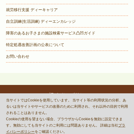
就労移行支援 ディーキャリア
自立訓練(生活訓練) ディーエンカレッジ
障害のあるお子さまの施設検索サービス
凸凹ガイド
特定処遇改善計画の公表について
お問い合わせ
プライバシーポリシー
当サイトではCookieを使用しています。 当サイト等の利用状況の分析、あ
© DECOBOCO BASE Co.,Ltd.
るいは当サイトやサービスの改善のために利用され、それ以外の目的で利用
This site is protected by reCAPTCHA
されることはありません。
and the Google
Privacy Policy
Cookieの使用を望まない場合、ブラウザからCookieを無効に設定できま
and
Terms of Service
apply.
す。無効にしても当サイトのご利用には問題ありません。 詳細は当社
プラ
イバシーポリシー
をご確認ください。