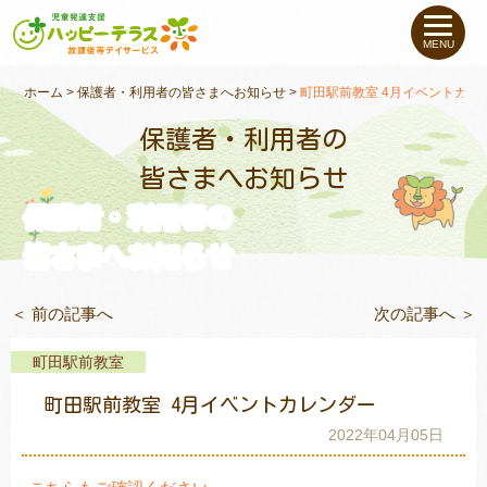
私たちについて
MENU
未就学のお子さま
（０〜６才）
ホーム
>
保護者・利用者の皆さまへお知らせ
>
町田駅前教室 4月イベントカレ
保護者・利用者の
小学生〜高校生の
お子さま
皆さまへお知らせ
保護者・利用者の
支援事例
皆さまへお知らせ
お役立ちコラム
＜ 前の記事へ
次の記事へ ＞
教室一覧
町田駅前教室
町田駅前教室 4月イベントカレンダー
ご利用について
2022年04月05日