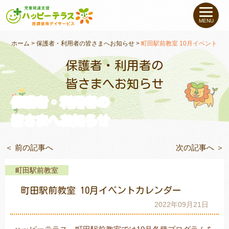
私たちについて
MENU
未就学のお子さま
（０〜６才）
ホーム
>
保護者・利用者の皆さまへお知らせ
>
町田駅前教室 10月イベントカ
保護者・利用者の
小学生〜高校生の
お子さま
皆さまへお知らせ
保護者・利用者の
支援事例
皆さまへお知らせ
お役立ちコラム
＜ 前の記事へ
次の記事へ ＞
教室一覧
町田駅前教室
町田駅前教室 10月イベントカレンダー
ご利用について
2022年09月21日