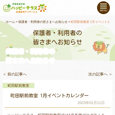
私たちについて
MENU
未就学のお子さま
（０〜６才）
ホーム
>
保護者・利用者の皆さまへお知らせ
>
町田駅前教室 1月イベントカレ
保護者・利用者の
小学生〜高校生の
お子さま
皆さまへお知らせ
保護者・利用者の
支援事例
皆さまへお知らせ
お役立ちコラム
＜ 前の記事へ
次の記事へ ＞
教室一覧
町田駅前教室
町田駅前教室 1月イベントカレンダー
ご利用について
2023年01月11日