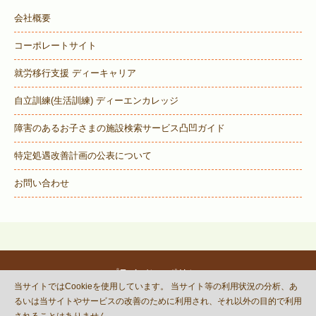
会社概要
コーポレートサイト
就労移行支援 ディーキャリア
自立訓練(生活訓練) ディーエンカレッジ
障害のあるお子さまの施設検索サービス
凸凹ガイド
特定処遇改善計画の公表について
お問い合わせ
プライバシーポリシー
当サイトではCookieを使用しています。 当サイト等の利用状況の分析、あ
© DECOBOCO BASE Co.,Ltd.
るいは当サイトやサービスの改善のために利用され、それ以外の目的で利用
This site is protected by reCAPTCHA