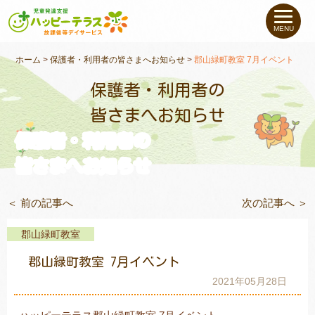
私たちについて
MENU
未就学のお子さま
（０〜６才）
ホーム
>
保護者・利用者の皆さまへお知らせ
>
郡山緑町教室 7月イベント
保護者・利用者の
小学生〜高校生の
お子さま
皆さまへお知らせ
保護者・利用者の
支援事例
皆さまへお知らせ
お役立ちコラム
＜ 前の記事へ
次の記事へ ＞
教室一覧
郡山緑町教室
郡山緑町教室 7月イベント
ご利用について
2021年05月28日