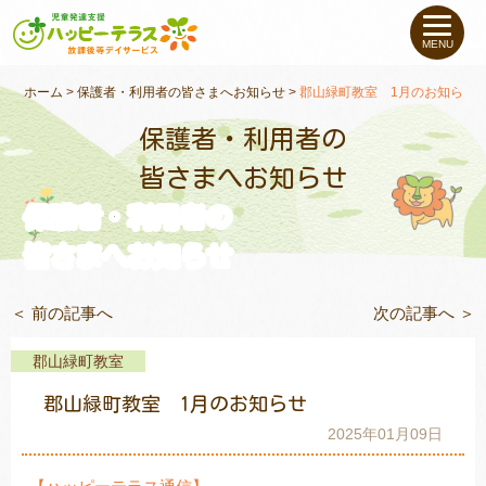
私たちについて
MENU
未就学のお子さま
（０〜６才）
ホーム
>
保護者・利用者の皆さまへお知らせ
>
郡山緑町教室 1月のお知らせ
保護者・利用者の
小学生〜高校生の
お子さま
皆さまへお知らせ
保護者・利用者の
支援事例
皆さまへお知らせ
お役立ちコラム
＜ 前の記事へ
次の記事へ ＞
教室一覧
郡山緑町教室
郡山緑町教室 1月のお知らせ
ご利用について
2025年01月09日