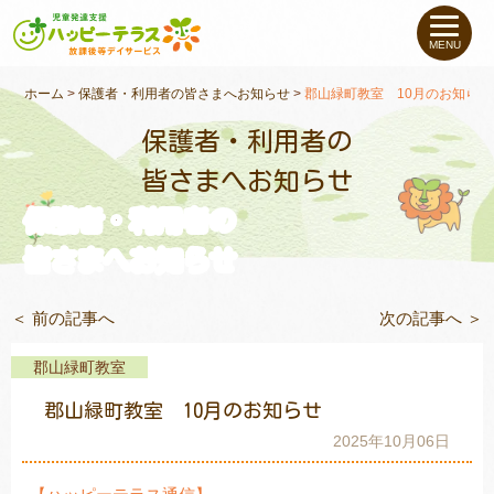
私たちについて
MENU
未就学のお子さま
（０〜６才）
ホーム
>
保護者・利用者の皆さまへお知らせ
>
郡山緑町教室 10月のお知らせ
保護者・利用者の
小学生〜高校生の
お子さま
皆さまへお知らせ
保護者・利用者の
支援事例
皆さまへお知らせ
お役立ちコラム
＜ 前の記事へ
次の記事へ ＞
教室一覧
郡山緑町教室
郡山緑町教室 10月のお知らせ
ご利用について
2025年10月06日