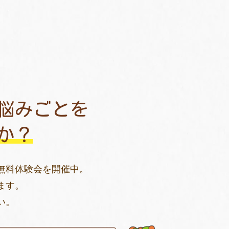
悩みごとを
か？
無料体験会を開催中。
ます。
い。