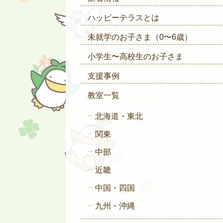
ハッピーテラスとは
未就学のお子さま
（0〜6歳）
小学生〜高校生のお子さま
支援事例
教室一覧
北海道・東北
関東
中部
近畿
中国・四国
九州・沖縄