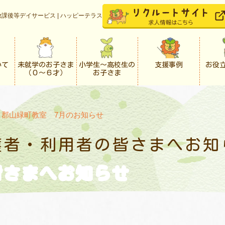
課後等デイサービス | ハッピーテラス
いて
未就学のお子さま
小学生〜高校生の
支援事例
お役
（０〜６才）
お子さま
>
郡山緑町教室 7月のお知らせ
護者・利用者の
皆さまへお知
皆さまへお知らせ