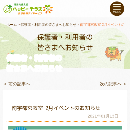
私たちについて
MENU
未就学のお子さま
（０〜６才）
ホーム
>
保護者・利用者の皆さまへお知らせ
>
南宇都宮教室 2月イベントのお
保護者・利用者の
小学生〜高校生の
お子さま
皆さまへお知らせ
保護者・利用者の
支援事例
皆さまへお知らせ
お役立ちコラム
＜ 前の記事へ
次の記事へ ＞
教室一覧
南宇都宮教室 2月イベントのお知らせ
ご利用について
2021年01月13日