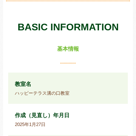
BASIC INFORMATION
トレキング
DIDIM
基本情報
教室名
ハッピーテラス溝の口教室
作成（見直し）年月日
2025年1月27日