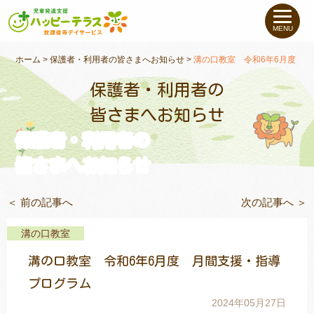
私たちについて
MENU
未就学のお子さま
（０〜６才）
ホーム
>
保護者・利用者の皆さまへお知らせ
>
溝の口教室 令和6年6月度 
保護者・利用者の
小学生〜高校生の
お子さま
皆さまへお知らせ
保護者・利用者の
支援事例
皆さまへお知らせ
お役立ちコラム
＜ 前の記事へ
次の記事へ ＞
教室一覧
溝の口教室
溝の口教室 令和6年6月度 月間支援・指導
ご利用について
プログラム
2024年05月27日