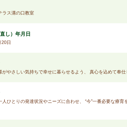
テラス溝の口教室
直し）年月日
月20日
様がやさしい気持ちで幸せに暮らせるよう、 真心を込めて奉仕
一人ひとりの発達状況やニーズに合わせ、 “今”一番必要な療育