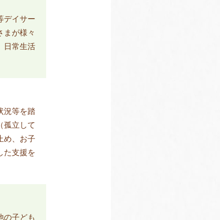
等デイサー
さまが様々
、日常生活
状況等を踏
（孤立して
止め、お子
した支援を
他の子ども