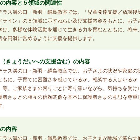
の内容と５領域の関連性
テラス溝の口・新羽・綱島教室では、「児童発達支援／放課後
ドライン」の５領域に示すねらい及び支援内容をもとに、お子
学び、多様な体験活動を通じて生きる力を育むとともに、将来
活を円滑に営めるように支援を提供します。
（きょうだいへの支援含む）の内容
テラス溝の口・新羽・綱島教室では、お子さまの状況や家庭の
ともに、子育てに困難さを感じているか、相談する人はいるか
）等、ご家族さまの困りごとに寄り添いながら、気持ちを受け
護者さまとの相互の信頼関係を基本に保護者さまの意思を尊重
す。
の内容
テラス溝の口・新羽・綱島教室では、お子さまが地域で暮らす