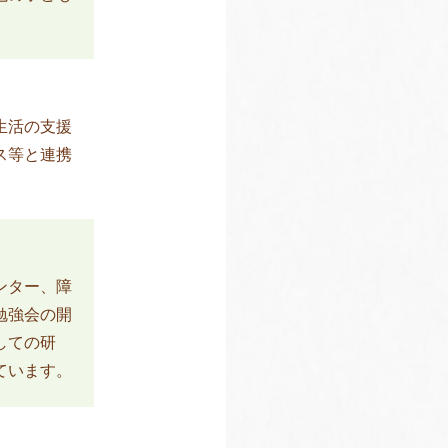
生活の支援
ス等と連携
ンター、障
勉強会の開
しての研
ています。