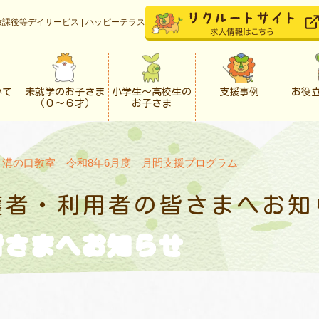
課後等デイサービス | ハッピーテラス
いて
未就学のお子さま
小学生〜高校生の
支援事例
お役
（０〜６才）
お子さま
>
溝の口教室 令和8年6月度 月間支援プログラム
護者・利用者の
皆さまへお知
皆さまへお知らせ