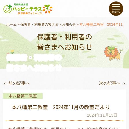
私たちについて
MENU
未就学のお子さま
（０〜６才）
ホーム
>
保護者・利用者の皆さまへお知らせ
>
本八幡第二教室 2024年11月
保護者・利用者の
小学生〜高校生の
お子さま
皆さまへお知らせ
保護者・利用者の
支援事例
皆さまへお知らせ
お役立ちコラム
＜ 前の記事へ
次の記事へ ＞
教室一覧
本八幡第二教室
本八幡第二教室 2024年11月の教室だより
ご利用について
2024年11月13日