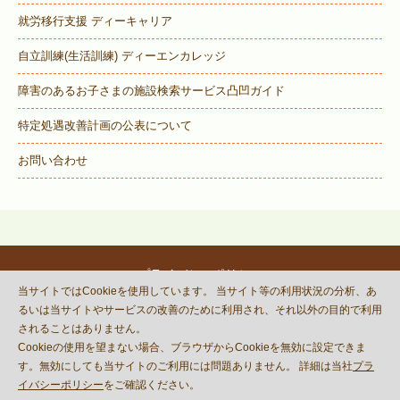
就労移行支援 ディーキャリア
自立訓練(生活訓練) ディーエンカレッジ
障害のあるお子さまの施設検索サービス
凸凹ガイド
特定処遇改善計画の公表について
お問い合わせ
プライバシーポリシー
当サイトではCookieを使用しています。 当サイト等の利用状況の分析、あ
© DECOBOCO BASE Co.,Ltd.
るいは当サイトやサービスの改善のために利用され、それ以外の目的で利用
This site is protected by reCAPTCHA
されることはありません。
and the Google
Privacy Policy
Cookieの使用を望まない場合、ブラウザからCookieを無効に設定できま
and
Terms of Service
apply.
す。無効にしても当サイトのご利用には問題ありません。 詳細は当社
プラ
イバシーポリシー
をご確認ください。