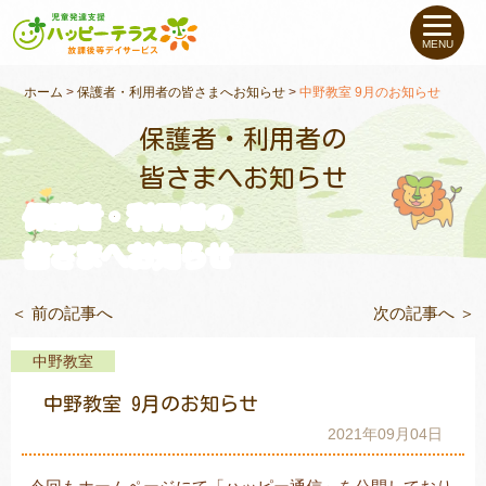
私たちについて
MENU
未就学のお子さま
（０〜６才）
ホーム
>
保護者・利用者の皆さまへお知らせ
>
中野教室 9月のお知らせ
保護者・利用者の
小学生〜高校生の
お子さま
皆さまへお知らせ
保護者・利用者の
支援事例
皆さまへお知らせ
お役立ちコラム
＜ 前の記事へ
次の記事へ ＞
教室一覧
中野教室
中野教室 9月のお知らせ
ご利用について
2021年09月04日