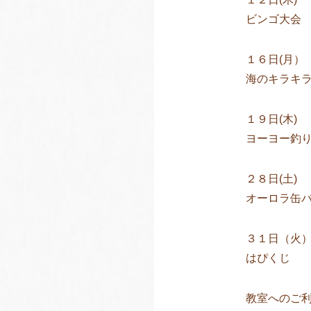
ビンゴ大会
１６日(月）
海のキラキ
１９日(木)
ヨーヨー釣
２８日(土)
オーロラ缶
３１日（火
はぴくじ
教室へのご