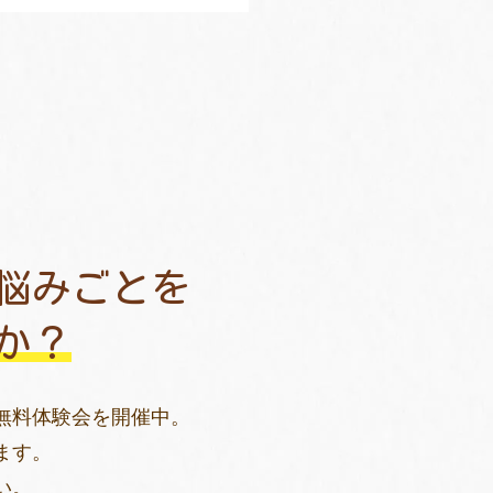
悩みごとを
か？
無料体験会を開催中。
ます。
い。