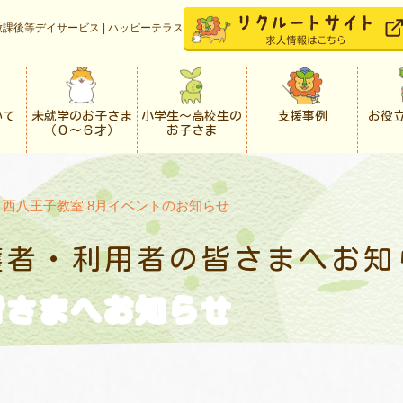
課後等デイサービス | ハッピーテラス
いて
未就学のお子さま
小学生〜高校生の
支援事例
お役
（０〜６才）
お子さま
>
西八王子教室 8月イベントのお知らせ
護者・利用者の
皆さまへお知
皆さまへお知らせ