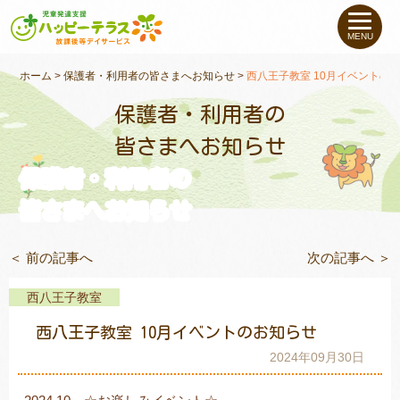
私たちについて
MENU
未就学のお子さま
（０〜６才）
ホーム
>
保護者・利用者の皆さまへお知らせ
>
西八王子教室 10月イベントの
保護者・利用者の
小学生〜高校生の
お子さま
皆さまへお知らせ
保護者・利用者の
支援事例
皆さまへお知らせ
お役立ちコラム
＜ 前の記事へ
次の記事へ ＞
教室一覧
西八王子教室
西八王子教室 10月イベントのお知らせ
ご利用について
2024年09月30日