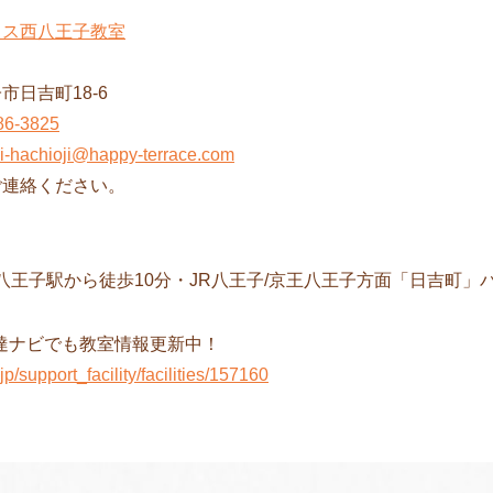
ラス西八王子教室
市日吉町18-6
86-3825
hi-hachioji@happy-terrace.com
ご連絡ください。
西八王子駅から徒歩10分・JR八王子/京王八王子方面「日吉町」
O発達ナビでも教室情報更新中！
.jp/support_facility/facilities/157160