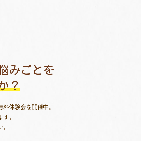
悩みごとを
か？
無料体験会を開催中。
ます。
い。