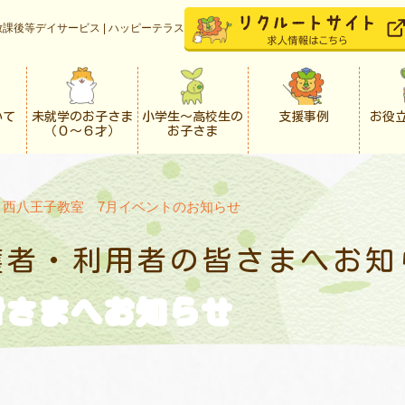
課後等デイサービス | ハッピーテラス
いて
未就学のお子さま
小学生〜高校生の
支援事例
お役
（０〜６才）
お子さま
>
西八王子教室 7月イベントのお知らせ
護者・利用者の
皆さまへお知
皆さまへお知らせ