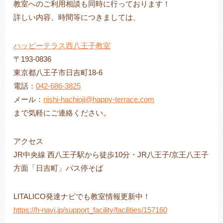
教室へのご利用相談も同時に行っております！
詳しい内容、時間等につきましては、
ハッピーテラス西八王子教室
〒193-0836
東京都八王子市日吉町18-6
電話：
042-686-3825
メール：
nishi-hachioji@happy-terrace.com
まで気軽にご連絡ください。
アクセス
JR中央線 西八王子駅から徒歩10分・JR八王子/京王八王子
方面「日吉町」バス停そば
LITALICO発達ナビでも教室情報更新中！
https://h-navi.jp/support_facility/facilities/157160