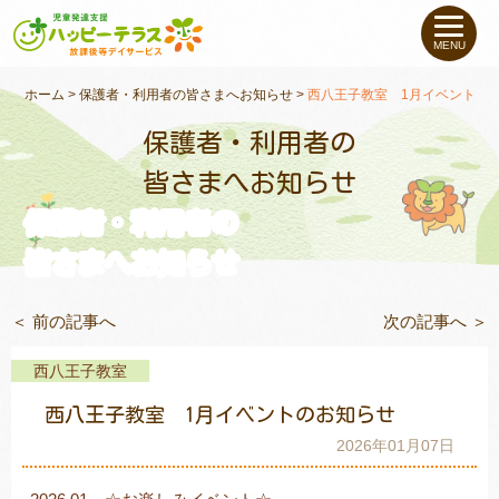
私たちについて
MENU
未就学のお子さま
（０〜６才）
ホーム
>
保護者・利用者の皆さまへお知らせ
>
西八王子教室 1月イベントの
保護者・利用者の
小学生〜高校生の
お子さま
皆さまへお知らせ
保護者・利用者の
支援事例
皆さまへお知らせ
お役立ちコラム
＜ 前の記事へ
次の記事へ ＞
教室一覧
西八王子教室
西八王子教室 1月イベントのお知らせ
ご利用について
2026年01月07日