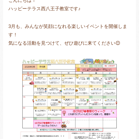
こんにちは！
ハッピーテラス西八王子教室です♪
3月も、みんなが笑顔になれる楽しいイベントを開催しま
トレキング
DIDIM
す！
気になる活動を見つけて、ぜひ遊びに来てください😊