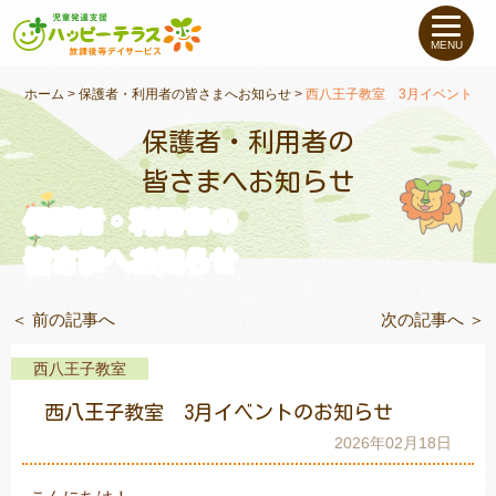
私たちについて
MENU
未就学のお子さま
（０〜６才）
ホーム
>
保護者・利用者の皆さまへお知らせ
>
西八王子教室 3月イベントの
保護者・利用者の
小学生〜高校生の
お子さま
皆さまへお知らせ
保護者・利用者の
支援事例
皆さまへお知らせ
お役立ちコラム
＜ 前の記事へ
次の記事へ ＞
教室一覧
西八王子教室
西八王子教室 3月イベントのお知らせ
ご利用について
2026年02月18日