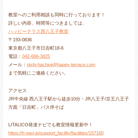
教室へのご利用相談も同時に行っております！
詳しい内容、時間等につきましては、
ハッピーテラス西八王子教室
〒193-0836
東京都八王子市日吉町18-6
電話：
042-686-3825
メール：
nishi-hachioji@happy-terrace.com
まで気軽にご連絡ください。
アクセス
JR中央線 西八王子駅から徒歩10分・JR八王子/京王八王子
方面「日吉町」バス停そば
LITALICO発達ナビでも教室情報更新中！
https://h-navi.jp/support_facility/facilities/157160