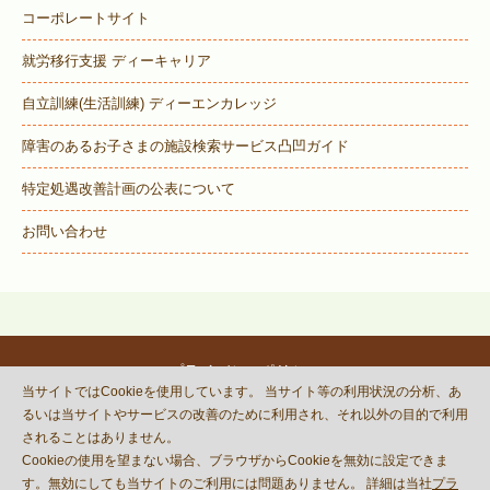
コーポレートサイト
就労移行支援 ディーキャリア
自立訓練(生活訓練) ディーエンカレッジ
障害のあるお子さまの施設検索サービス
凸凹ガイド
特定処遇改善計画の公表について
お問い合わせ
プライバシーポリシー
当サイトではCookieを使用しています。 当サイト等の利用状況の分析、あ
© DECOBOCO BASE Co.,Ltd.
るいは当サイトやサービスの改善のために利用され、それ以外の目的で利用
This site is protected by reCAPTCHA
されることはありません。
and the Google
Privacy Policy
Cookieの使用を望まない場合、ブラウザからCookieを無効に設定できま
and
Terms of Service
apply.
す。無効にしても当サイトのご利用には問題ありません。 詳細は当社
プラ