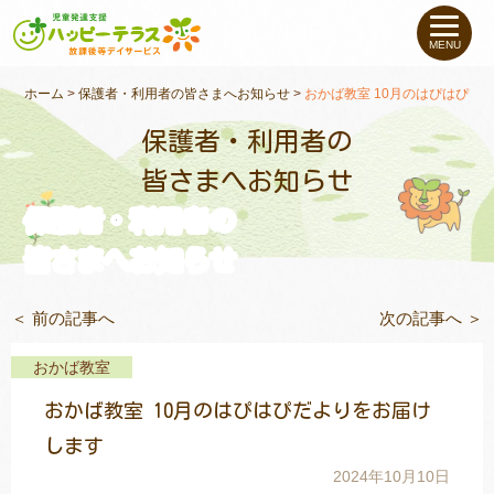
私たちについて
MENU
未就学のお子さま
（０〜６才）
ホーム
>
保護者・利用者の皆さまへお知らせ
>
おかば教室 10月のはぴはぴだ
保護者・利用者の
小学生〜高校生の
お子さま
皆さまへお知らせ
保護者・利用者の
支援事例
皆さまへお知らせ
お役立ちコラム
＜ 前の記事へ
次の記事へ ＞
教室一覧
おかば教室
おかば教室 10月のはぴはぴだよりをお届け
ご利用について
します
2024年10月10日