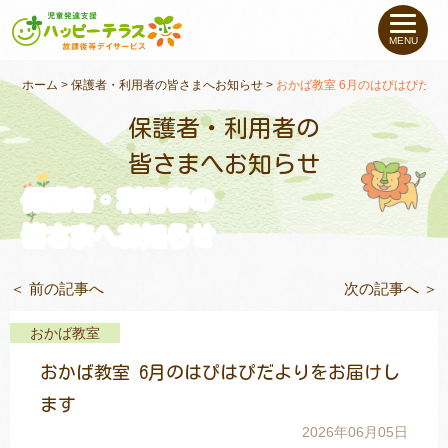
私たちについて
MENU
未就学のお子さま
（０〜６才）
ホーム
>
保護者・利用者の皆さまへお知らせ
>
おかば教室 6月のはぴはぴだよ
保護者・利用者の
小学生〜高校生の
お子さま
皆さまへお知らせ
保護者・利用者の
支援事例
皆さまへお知らせ
お役立ちコラム
＜ 前の記事へ
次の記事へ ＞
教室一覧
おかば教室
おかば教室 6月のはぴはぴだよりをお届けし
ご利用について
ます
2026年06月05日