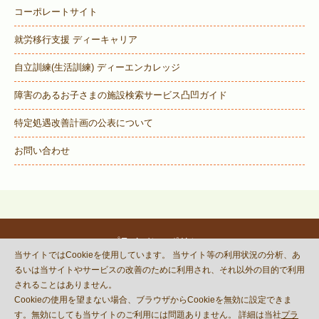
コーポレートサイト
就労移行支援 ディーキャリア
自立訓練(生活訓練) ディーエンカレッジ
障害のあるお子さまの施設検索サービス
凸凹ガイド
特定処遇改善計画の公表について
お問い合わせ
プライバシーポリシー
当サイトではCookieを使用しています。 当サイト等の利用状況の分析、あ
© DECOBOCO BASE Co.,Ltd.
るいは当サイトやサービスの改善のために利用され、それ以外の目的で利用
This site is protected by reCAPTCHA
されることはありません。
and the Google
Privacy Policy
Cookieの使用を望まない場合、ブラウザからCookieを無効に設定できま
and
Terms of Service
apply.
す。無効にしても当サイトのご利用には問題ありません。 詳細は当社
プラ