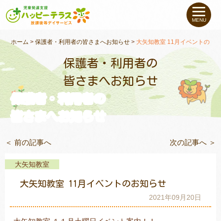
私たちについて
MENU
未就学のお子さま
（０〜６才）
ホーム
>
保護者・利用者の皆さまへお知らせ
>
大矢知教室 11月イベントのお
保護者・利用者の
小学生〜高校生の
お子さま
皆さまへお知らせ
保護者・利用者の
支援事例
皆さまへお知らせ
お役立ちコラム
＜ 前の記事へ
次の記事へ ＞
教室一覧
大矢知教室
大矢知教室 11月イベントのお知らせ
ご利用について
2021年09月20日