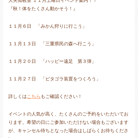
大矢知教室 １１月土曜日イベント案内！！
『秋！体をたくさん動かそう！』
１１月６日 「みかん狩りに行こう」
トレキング
DIDIM
１１月１３日 「三重県民の森へ行こう」
１１月２０日 「ハッピー遠足 第３弾」
１１月２７日 「ピタゴラ装置をつくろう」
詳しくは
こちら
もご確認ください！
イベントの人気が高く、たくさんのご予約をいただいてお
ります。希望の日にご参加いただけない場合もございます
が、キャンセル待ちとなった場合はしばらくお待ちくださ