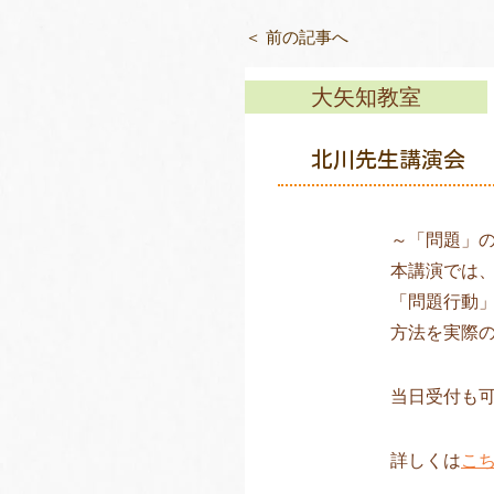
＜ 前の記事へ
大矢知教室
北川先生講演会 
～「問題」
本講演では
「問題行動
方法を実際
当日受付も
詳しくは
こ