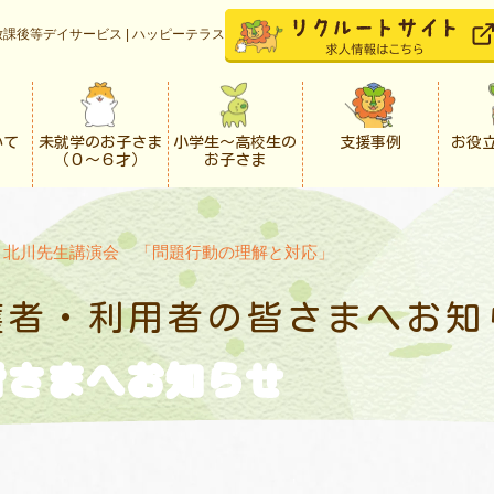
課後等デイサービス | ハッピーテラス
いて
未就学のお子さま
小学生〜高校生の
支援事例
お役
（０〜６才）
お子さま
>
北川先生講演会 「問題行動の理解と対応」
護者・利用者の
皆さまへお知
皆さまへお知らせ