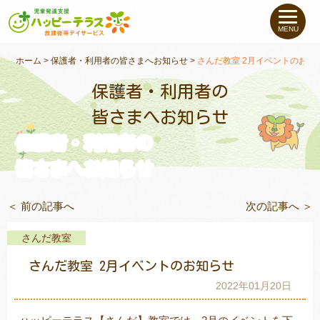
私たちについて
MENU
未就学のお子さま
（０〜６才）
ホーム
>
保護者・利用者の皆さまへお知らせ
>
さんだ教室 2月イベントのお知
保護者・利用者の
小学生〜高校生の
お子さま
皆さまへお知らせ
保護者・利用者の
支援事例
皆さまへお知らせ
お役立ちコラム
＜ 前の記事へ
次の記事へ ＞
教室一覧
さんだ教室
さんだ教室 2月イベントのお知らせ
ご利用について
2022年01月20日