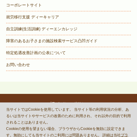
コーポレートサイト
就労移行支援 ディーキャリア
自立訓練(生活訓練) ディーエンカレッジ
障害のあるお子さまの施設検索サービス
凸凹ガイド
特定処遇改善計画の公表について
お問い合わせ
プライバシーポリシー
当サイトではCookieを使用しています。 当サイト等の利用状況の分析、あ
© DECOBOCO BASE Co.,Ltd.
るいは当サイトやサービスの改善のために利用され、それ以外の目的で利用
This site is protected by reCAPTCHA
されることはありません。
and the Google
Privacy Policy
Cookieの使用を望まない場合、ブラウザからCookieを無効に設定できま
and
Terms of Service
apply.
す。無効にしても当サイトのご利用には問題ありません。 詳細は当社
プラ