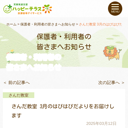
私たちについて
MENU
未就学のお子さま
（０〜６才）
ホーム
>
保護者・利用者の皆さまへお知らせ
>
さんだ教室 3月のはぴはぴだよ
保護者・利用者の
小学生〜高校生の
お子さま
皆さまへお知らせ
保護者・利用者の
支援事例
皆さまへお知らせ
お役立ちコラム
＜ 前の記事へ
次の記事へ ＞
教室一覧
さんだ教室
さんだ教室 3月のはぴはぴだよりをお届けし
ご利用について
ます
2025年03月12日