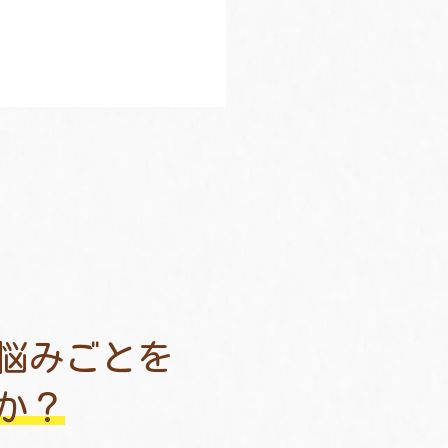
悩みごとを
か？