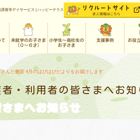
課後等デイサービス | ハッピーテラス
いて
未就学のお子さま
小学生〜高校生の
支援事例
お役
（０〜６才）
お子さま
>
さんだ教室 4月のはぴはぴだよりをお届けします
護者・利用者の
皆さまへお知
皆さまへお知らせ