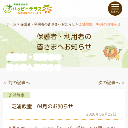
私たちについて
MENU
未就学のお子さま
（０〜６才）
ホーム
>
保護者・利用者の皆さまへお知らせ
>
芝浦教室 04月のお知らせ
保護者・利用者の
小学生〜高校生の
お子さま
皆さまへお知らせ
保護者・利用者の
支援事例
皆さまへお知らせ
お役立ちコラム
＜ 前の記事へ
次の記事へ ＞
教室一覧
芝浦教室
芝浦教室 04月のお知らせ
ご利用について
2026年05月19日