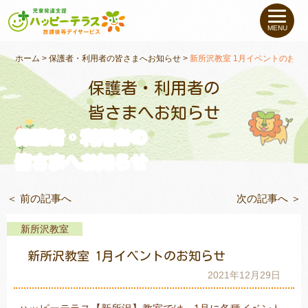
私たちについて
MENU
未就学のお子さま
（０〜６才）
ホーム
>
保護者・利用者の皆さまへお知らせ
>
新所沢教室 1月イベントのお知
保護者・利用者の
小学生〜高校生の
お子さま
皆さまへお知らせ
保護者・利用者の
支援事例
皆さまへお知らせ
お役立ちコラム
＜ 前の記事へ
次の記事へ ＞
教室一覧
新所沢教室
新所沢教室 1月イベントのお知らせ
ご利用について
2021年12月29日