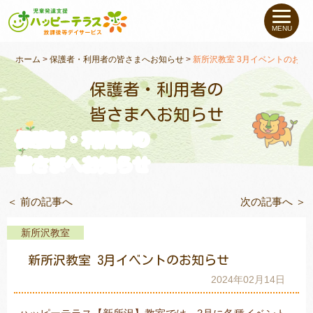
私たちについて
MENU
未就学のお子さま
（０〜６才）
ホーム
>
保護者・利用者の皆さまへお知らせ
>
新所沢教室 3月イベントのお知
保護者・利用者の
小学生〜高校生の
お子さま
皆さまへお知らせ
保護者・利用者の
支援事例
皆さまへお知らせ
お役立ちコラム
＜ 前の記事へ
次の記事へ ＞
教室一覧
新所沢教室
新所沢教室 3月イベントのお知らせ
ご利用について
2024年02月14日