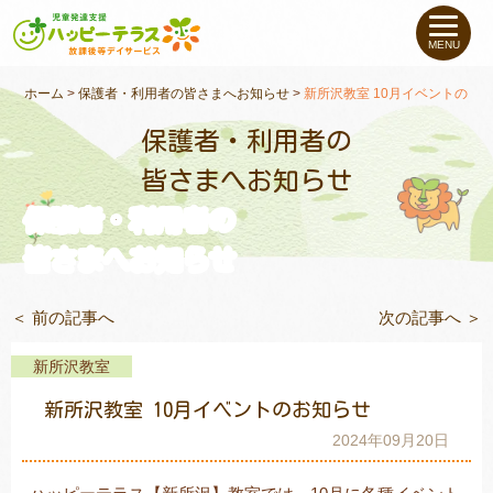
私たちについて
MENU
未就学のお子さま
（０〜６才）
ホーム
>
保護者・利用者の皆さまへお知らせ
>
新所沢教室 10月イベントのお
保護者・利用者の
小学生〜高校生の
お子さま
皆さまへお知らせ
保護者・利用者の
支援事例
皆さまへお知らせ
お役立ちコラム
＜ 前の記事へ
次の記事へ ＞
教室一覧
新所沢教室
新所沢教室 10月イベントのお知らせ
ご利用について
2024年09月20日