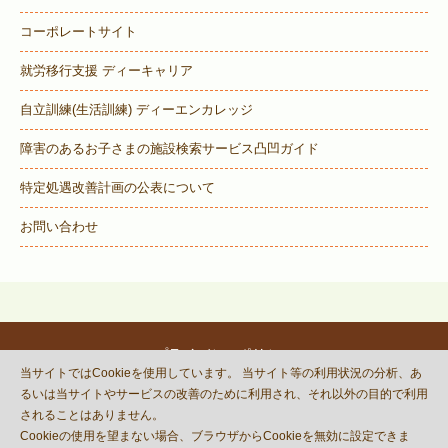
コーポレートサイト
就労移行支援 ディーキャリア
自立訓練(生活訓練) ディーエンカレッジ
障害のあるお子さまの施設検索サービス
凸凹ガイド
特定処遇改善計画の公表について
お問い合わせ
プライバシーポリシー
当サイトではCookieを使用しています。 当サイト等の利用状況の分析、あ
© DECOBOCO BASE Co.,Ltd.
るいは当サイトやサービスの改善のために利用され、それ以外の目的で利用
This site is protected by reCAPTCHA
されることはありません。
and the Google
Privacy Policy
Cookieの使用を望まない場合、ブラウザからCookieを無効に設定できま
and
Terms of Service
apply.