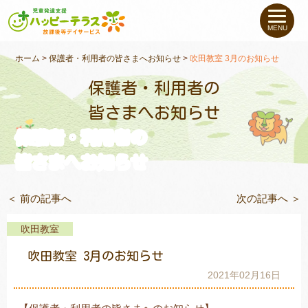
私たちについて
MENU
未就学のお子さま
（０〜６才）
ホーム
>
保護者・利用者の皆さまへお知らせ
>
吹田教室 3月のお知らせ
保護者・利用者の
小学生〜高校生の
お子さま
皆さまへお知らせ
保護者・利用者の
支援事例
皆さまへお知らせ
お役立ちコラム
＜ 前の記事へ
次の記事へ ＞
教室一覧
吹田教室
吹田教室 3月のお知らせ
ご利用について
2021年02月16日