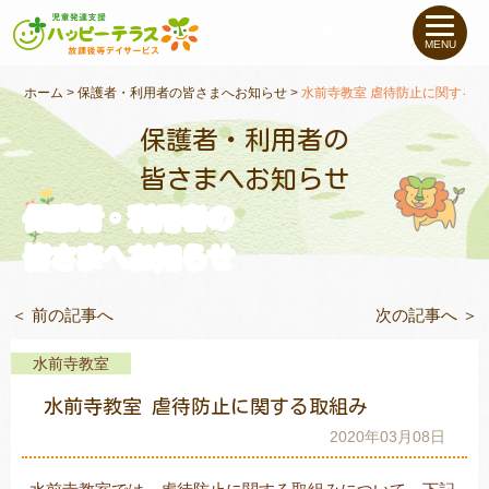
私たちについて
MENU
未就学のお子さま
（０〜６才）
ホーム
>
保護者・利用者の皆さまへお知らせ
>
水前寺教室 虐待防止に関する
保護者・利用者の
小学生〜高校生の
お子さま
皆さまへお知らせ
保護者・利用者の
支援事例
皆さまへお知らせ
お役立ちコラム
＜ 前の記事へ
次の記事へ ＞
教室一覧
水前寺教室
水前寺教室 虐待防止に関する取組み
ご利用について
2020年03月08日