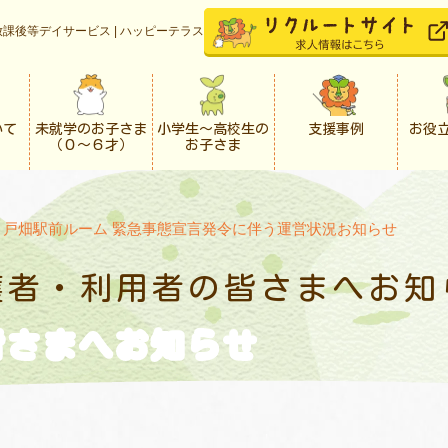
課後等デイサービス | ハッピーテラス
いて
未就学のお子さま
小学生〜高校生の
支援事例
お役
（０〜６才）
お子さま
>
戸畑駅前ルーム 緊急事態宣言発令に伴う運営状況お知らせ
護者・利用者の
皆さまへお知
皆さまへお知らせ