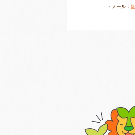
・メール：
k