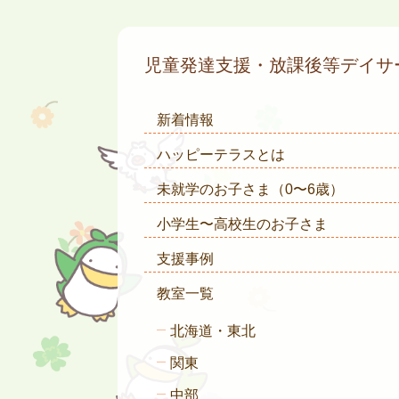
児童発達支援・放課後等デイ
新着情報
ハッピーテラスとは
未就学のお子さま
（0〜6歳）
小学生〜高校生のお子さま
支援事例
教室一覧
北海道・東北
関東
中部