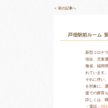
＜ 前の記事へ
戸畑駅前ルーム 
新型コロナ
現在、児童
働省、福岡
れています
それに伴い
を対象に、
援での療育
詳しくは、
・電話：
093