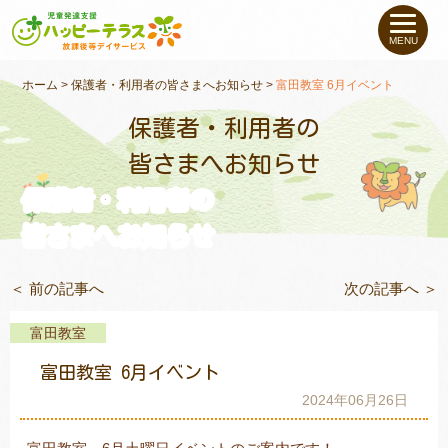
私たちについて
MENU
未就学のお子さま
（０〜６才）
ホーム
>
保護者・利用者の皆さまへお知らせ
>
富田教室 6月イベント
保護者・利用者の
小学生〜高校生の
お子さま
皆さまへお知らせ
保護者・利用者の
支援事例
皆さまへお知らせ
お役立ちコラム
＜ 前の記事へ
次の記事へ ＞
教室一覧
富田教室
富田教室 6月イベント
ご利用について
2024年06月26日