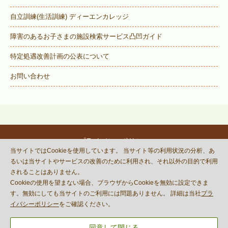
自立訓練(生活訓練) ディーエンカレッジ
障害のあるお子さまの施設検索サービス
凸凹ガイド
特定処遇改善計画の公表について
お問い合わせ
プライバシーポリシー
当サイトではCookieを使用しています。 当サイト等の利用状況の分析、あ
© DECOBOCO BASE Co.,Ltd.
るいは当サイトやサービスの改善のために利用され、それ以外の目的で利用
This site is protected by reCAPTCHA
されることはありません。
and the Google
Privacy Policy
Cookieの使用を望まない場合、ブラウザからCookieを無効に設定できま
and
Terms of Service
apply.
す。無効にしても当サイトのご利用には問題ありません。 詳細は当社
プラ
イバシーポリシー
をご確認ください。
同意して閉じる