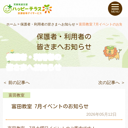
私たちについて
MENU
未就学のお子さま
（０〜６才）
ホーム
>
保護者・利用者の皆さまへお知らせ
>
富田教室 7月イベントのお知ら
保護者・利用者の
小学生〜高校生の
お子さま
皆さまへお知らせ
保護者・利用者の
支援事例
皆さまへお知らせ
お役立ちコラム
＜ 前の記事へ
次の記事へ ＞
教室一覧
富田教室
富田教室 7月イベントのお知らせ
ご利用について
2026年05月12日