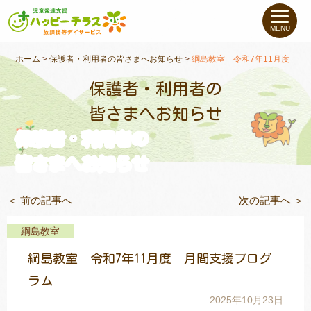
私たちについて
MENU
未就学のお子さま
（０〜６才）
ホーム
>
保護者・利用者の皆さまへお知らせ
>
綱島教室 令和7年11月度 月
保護者・利用者の
小学生〜高校生の
お子さま
皆さまへお知らせ
保護者・利用者の
支援事例
皆さまへお知らせ
お役立ちコラム
＜ 前の記事へ
次の記事へ ＞
教室一覧
綱島教室
綱島教室 令和7年11月度 月間支援プログ
ご利用について
ラム
2025年10月23日