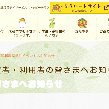
課後等デイサービス | ハッピーテラス
いて
未就学のお子さま
小学生〜高校生の
支援事例
お役
（０〜６才）
お子さま
>
浦和教室 5月イベントのお知らせ
護者・利用者の
皆さまへお知
皆さまへお知らせ