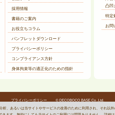
凸凹
採用情報
特定
書籍のご案内
お問
お役立ちコラム
パンフレットダウンロード
プライバシーポリシー
コンプライアンス方針
身体拘束等の適正化のための指針
プライバシーポリシー
© DECOBOCO BASE Co.,Ltd.
is protected by reCAPTCHA
and the Google
Privacy Policy
and
Terms of Se
状況の分析、あるいは当サイトやサービスの改善のために利用され、それ以
に設定できます。無効にしても当サイトのご利用には問題ありません。 詳細