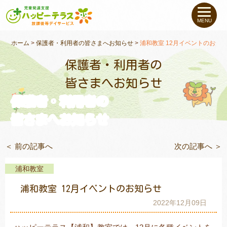
私たちについて
MENU
未就学のお子さま
（０〜６才）
ホーム
>
保護者・利用者の皆さまへお知らせ
>
浦和教室 12月イベントのお知
保護者・利用者の
小学生〜高校生の
お子さま
皆さまへお知らせ
保護者・利用者の
支援事例
皆さまへお知らせ
お役立ちコラム
＜ 前の記事へ
次の記事へ ＞
教室一覧
浦和教室
浦和教室 12月イベントのお知らせ
ご利用について
2022年12月09日