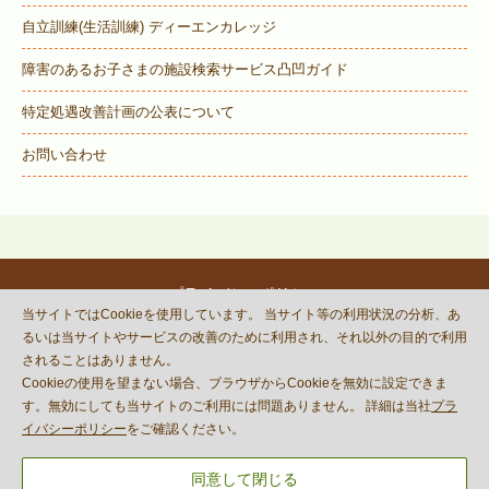
自立訓練(生活訓練) ディーエンカレッジ
障害のあるお子さまの施設検索サービス
凸凹ガイド
特定処遇改善計画の公表について
お問い合わせ
プライバシーポリシー
当サイトではCookieを使用しています。 当サイト等の利用状況の分析、あ
© DECOBOCO BASE Co.,Ltd.
るいは当サイトやサービスの改善のために利用され、それ以外の目的で利用
This site is protected by reCAPTCHA
されることはありません。
and the Google
Privacy Policy
Cookieの使用を望まない場合、ブラウザからCookieを無効に設定できま
and
Terms of Service
apply.
す。無効にしても当サイトのご利用には問題ありません。 詳細は当社
プラ
イバシーポリシー
をご確認ください。
同意して閉じる