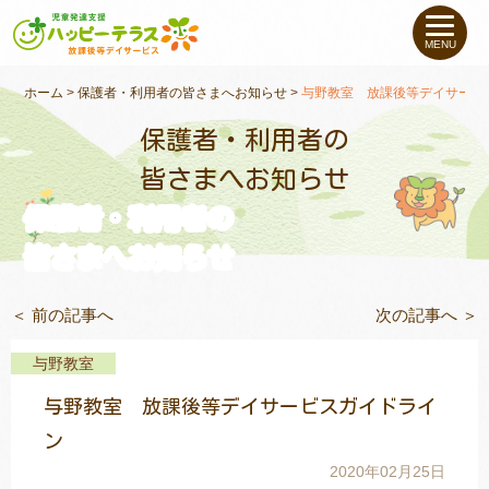
私たちについて
MENU
未就学のお子さま
（０〜６才）
ホーム
>
保護者・利用者の皆さまへお知らせ
>
与野教室 放課後等デイサービ
保護者・利用者の
小学生〜高校生の
お子さま
皆さまへお知らせ
保護者・利用者の
支援事例
皆さまへお知らせ
お役立ちコラム
＜ 前の記事へ
次の記事へ ＞
教室一覧
与野教室
与野教室 放課後等デイサービスガイドライ
ご利用について
ン
2020年02月25日