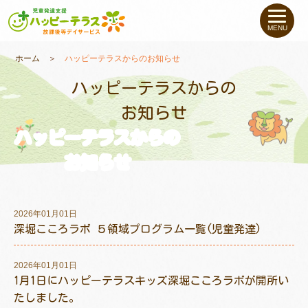
私たちについて
MENU
未就学のお子さま
（０〜６才）
ホーム
＞
ハッピーテラスからのお知らせ
ハッピーテラスからの
小学生〜高校生の
お子さま
お知らせ
ハッピーテラスからの
支援事例
お知らせ
お役立ちコラム
2026年01月01日
教室一覧
深堀こころラボ ５領域プログラム一覧(児童発達)
2026年01月01日
ご利用について
1月1日にハッピーテラスキッズ深堀こころラボが開所い
たしました。