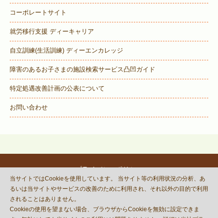
コーポレートサイト
就労移行支援 ディーキャリア
自立訓練(生活訓練) ディーエンカレッジ
障害のあるお子さまの施設検索サービス
凸凹ガイド
特定処遇改善計画の公表について
お問い合わせ
プライバシーポリシー
当サイトではCookieを使用しています。 当サイト等の利用状況の分析、あ
© DECOBOCO BASE Co.,Ltd.
るいは当サイトやサービスの改善のために利用され、それ以外の目的で利用
This site is protected by reCAPTCHA
されることはありません。
and the Google
Privacy Policy
Cookieの使用を望まない場合、ブラウザからCookieを無効に設定できま
and
Terms of Service
apply.