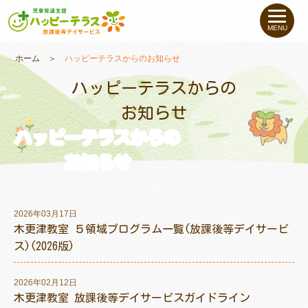
私たちについて
MENU
未就学のお子さま
（０〜６才）
ホーム
＞
ハッピーテラスからのお知らせ
ハッピーテラスからの
小学生〜高校生の
お子さま
お知らせ
ハッピーテラスからの
支援事例
お知らせ
お役立ちコラム
2026年03月17日
教室一覧
木更津教室 ５領域プログラム一覧(放課後等デイサービ
ス)(2026版)
ご利用について
2026年02月12日
木更津教室 放課後等デイサービスガイドライン