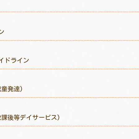
ン
イドライン
童発達)
放課後等デイサービス)