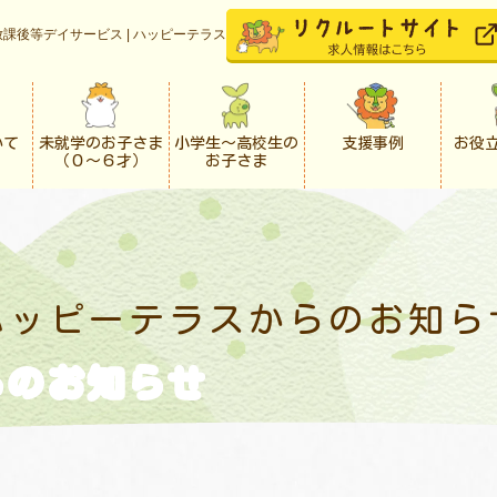
課後等デイサービス | ハッピーテラス
いて
未就学のお子さま
小学生〜高校生の
支援事例
お役
（０〜６才）
お子さま
ハッピーテラスからの
お知ら
らの
お知らせ