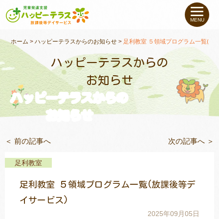
私たちについて
MENU
未就学のお子さま
（０〜６才）
ホーム
>
ハッピーテラスからのお知らせ
>
足利教室 ５領域プログラム一覧(放
ハッピーテラスからの
小学生〜高校生の
お子さま
お知らせ
ハッピーテラスからの
支援事例
お知らせ
お役立ちコラム
＜ 前の記事へ
次の記事へ ＞
教室一覧
足利教室
足利教室 ５領域プログラム一覧(放課後等デ
ご利用について
イサービス)
2025年09月05日