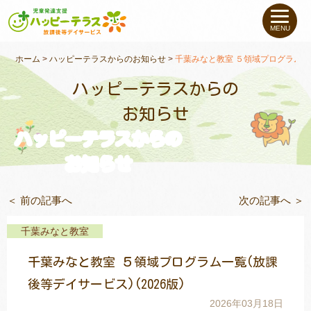
私たちについて
MENU
未就学のお子さま
（０〜６才）
ホーム
>
ハッピーテラスからのお知らせ
>
千葉みなと教室 ５領域プログラム一覧
ハッピーテラスからの
小学生〜高校生の
お子さま
お知らせ
ハッピーテラスからの
支援事例
お知らせ
お役立ちコラム
＜ 前の記事へ
次の記事へ ＞
教室一覧
千葉みなと教室
千葉みなと教室 ５領域プログラム一覧(放課
ご利用について
後等デイサービス)(2026版)
2026年03月18日