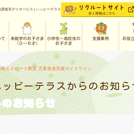
課後等デイサービス | ハッピーテラス
いて
未就学のお子さま
小学生〜高校生の
支援事例
お役
（０〜６才）
お子さま
ヶ崎エメロード教室 児童発達支援ガイドライン
ハッピーテラスからの
お知ら
らの
お知らせ