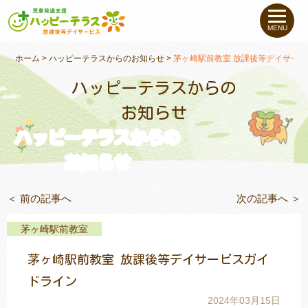
私たちについて
MENU
未就学のお子さま
（０〜６才）
ホーム
>
ハッピーテラスからのお知らせ
>
茅ヶ崎駅前教室 放課後等デイサー
ハッピーテラスからの
小学生〜高校生の
お子さま
お知らせ
ハッピーテラスからの
支援事例
お知らせ
お役立ちコラム
＜ 前の記事へ
次の記事へ ＞
教室一覧
茅ヶ崎駅前教室
茅ヶ崎駅前教室 放課後等デイサービスガイ
ご利用について
ドライン
2024年03月15日