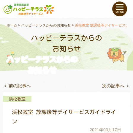
私たちについて
MENU
未就学のお子さま
（０〜６才）
ホーム
>
ハッピーテラスからのお知らせ
>
浜松教室 放課後等デイサービスガ
ハッピーテラスからの
小学生〜高校生の
お子さま
お知らせ
ハッピーテラスからの
支援事例
お知らせ
お役立ちコラム
＜ 前の記事へ
次の記事へ ＞
教室一覧
浜松教室
浜松教室 放課後等デイサービスガイドライ
ご利用について
ン
2021年03月17日