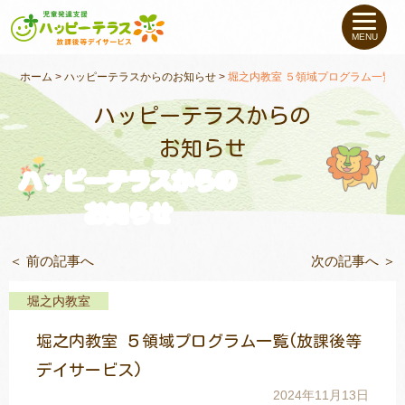
私たちについて
MENU
未就学のお子さま
（０〜６才）
ホーム
>
ハッピーテラスからのお知らせ
>
堀之内教室 ５領域プログラム一覧(
ハッピーテラスからの
小学生〜高校生の
お子さま
お知らせ
ハッピーテラスからの
支援事例
お知らせ
お役立ちコラム
＜ 前の記事へ
次の記事へ ＞
教室一覧
堀之内教室
堀之内教室 ５領域プログラム一覧(放課後等
ご利用について
デイサービス)
2024年11月13日