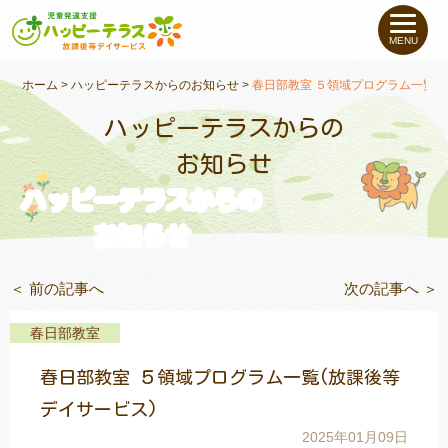
私たちについて
MENU
未就学のお子さま
（０〜６才）
ホーム
>
ハッピーテラスからのお知らせ
>
春日部教室 ５領域プログラム一覧(
ハッピーテラスからの
小学生〜高校生の
お子さま
お知らせ
ハッピーテラスからの
支援事例
お知らせ
お役立ちコラム
＜ 前の記事へ
次の記事へ ＞
教室一覧
春日部教室
春日部教室 ５領域プログラム一覧(放課後等
ご利用について
デイサービス)
2025年01月09日