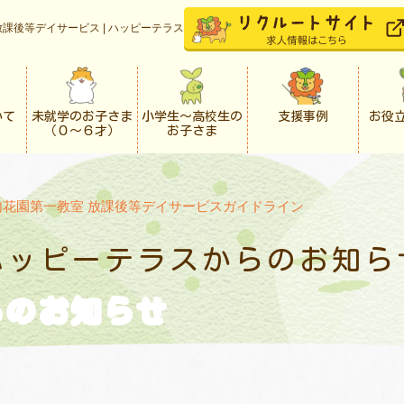
課後等デイサービス | ハッピーテラス
いて
未就学のお子さま
小学生〜高校生の
支援事例
お役
（０〜６才）
お子さま
内花園第一教室 放課後等デイサービスガイドライン
ハッピーテラスからの
お知ら
らの
お知らせ