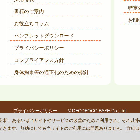
特定
書籍のご案内
お問
お役立ちコラム
パンフレットダウンロード
プライバシーポリシー
コンプライアンス方針
身体拘束等の適正化のための指針
プライバシーポリシー
© DECOBOCO BASE Co.,Ltd.
is protected by reCAPTCHA
and the Google
Privacy Policy
and
Terms of Se
状況の分析、あるいは当サイトやサービスの改善のために利用され、それ以
に設定できます。無効にしても当サイトのご利用には問題ありません。 詳細