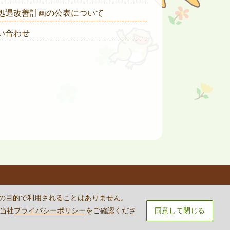
処遇改善計画の公表について
い合わせ
rvice
apply.
外の目的で利用されることはありません。
は当社
プライバシーポリシー
をご確認くださ
同意して閉じる