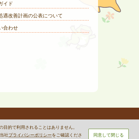
ガイド
処遇改善計画の公表について
い合わせ
rvice
apply.
外の目的で利用されることはありません。
は当社
プライバシーポリシー
をご確認くださ
同意して閉じる