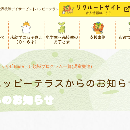
課後等デイサービス | ハッピーテラス
いて
未就学のお子さま
小学生〜高校生の
支援事例
お役
（０〜６才）
お子さま
りが丘Base ５領域プログラム一覧(児童発達)
ハッピーテラスからの
お知ら
らの
お知らせ