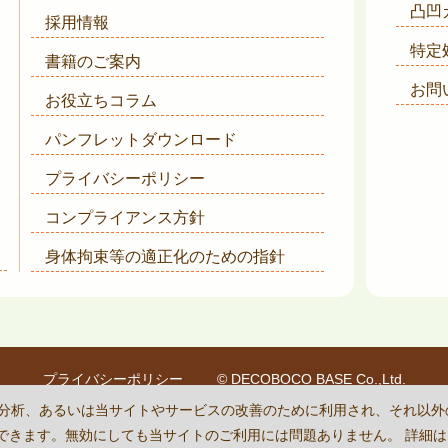
凸凹
採用情報
特定
書籍のご案内
お問
お役立ちコラム
パンフレットダウンロード
プライバシーポリシー
コンプライアンス方針
身体拘束等の適正化のための指針
プライバシーポリシー
© DECOBOCO BASE Co.,Ltd.
is protected by reCAPTCHA
and the Google
Privacy Policy
and
Terms of Se
状況の分析、あるいは当サイトやサービスの改善のために利用され、それ以
に設定できます。無効にしても当サイトのご利用には問題ありません。 詳細