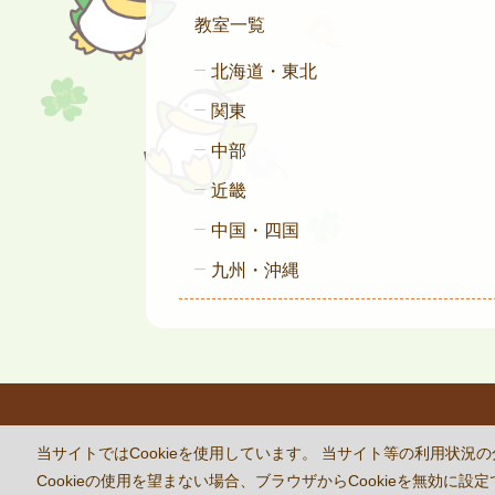
教室一覧
北海道・東北
関東
中部
近畿
中国・四国
九州・沖縄
This site 
当サイトではCookieを使用しています。 当サイト等の利用
Cookieの使用を望まない場合、ブラウザからCookieを無効