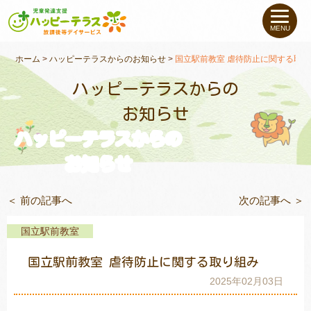
私たちについて
MENU
未就学のお子さま
（０〜６才）
ホーム
>
ハッピーテラスからのお知らせ
>
国立駅前教室 虐待防止に関する取
ハッピーテラスからの
小学生〜高校生の
お子さま
お知らせ
ハッピーテラスからの
支援事例
お知らせ
お役立ちコラム
＜ 前の記事へ
次の記事へ ＞
教室一覧
国立駅前教室
国立駅前教室 虐待防止に関する取り組み
ご利用について
2025年02月03日